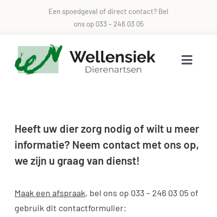
Skip
Een spoedgeval of direct contact? Bel
to
ons op
033 – 246 03 05
content
Toggle
Naviga
Voor alle dieren zorg
Heeft uw dier zorg nodig of wilt u meer
Over ons
informatie? Neem contact met ons op,
we zijn u graag van dienst!
Direct contact
Spoed
Maak een afspraak
, bel ons op
033 – 246 03 05
of
gebruik dit contactformulier: