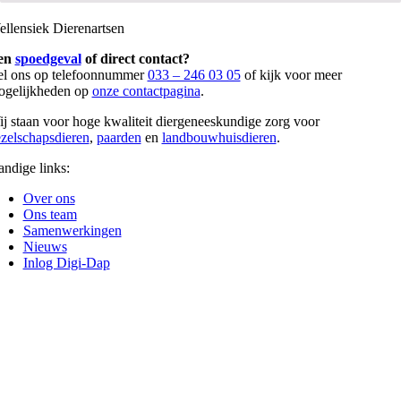
llensiek Dierenartsen
en
spoedgeval
of direct contact?
l ons op telefoonnummer
033 – 246 03 05
of kijk voor meer
ogelijkheden op
onze contactpagina
.
j staan voor hoge kwaliteit diergeneeskundige zorg voor
zelschapsdieren
,
paarden
en
landbouwhuisdieren
.
ndige links:
Over ons
Ons team
Samenwerkingen
Nieuws
Inlog Digi-Dap