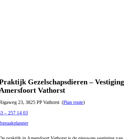
Praktijk Gezelschapsdieren – Vestiging
Amersfoort Vathorst
Rigaweg 23, 3825 PP Vathorst (
Plan route
)
3 – 257 14 03
spraakplanner
De praktijk in Amersfoort Vathorst is de nieuwste vestiging van