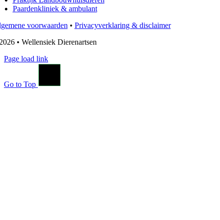
Paardenkliniek & ambulant
lgemene voorwaarden
•
Privacyverklaring & disclaimer
026 • Wellensiek Dierenartsen
Page load link
Go to Top