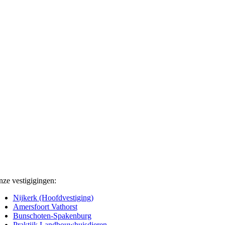
ze vestigigingen:
Nijkerk (Hoofdvestiging)
Amersfoort Vathorst
Bunschoten-Spakenburg
Praktijk Landbouwhuisdieren