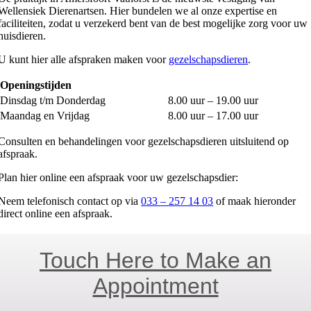
Wellensiek Dierenartsen. Hier bundelen we al onze expertise en
faciliteiten, zodat u verzekerd bent van de best mogelijke zorg voor uw
huisdieren.
U kunt hier alle afspraken maken voor
gezelschapsdieren
.
Openingstijden
Dinsdag t/m Donderdag
8.00 uur – 19.00 uur
Maandag en Vrijdag
8.00 uur – 17.00 uur
Consulten en behandelingen voor gezelschapsdieren uitsluitend op
afspraak.
Plan hier online een afspraak voor uw gezelschapsdier:
Neem telefonisch contact op via
033 – 257 14 03
of maak hieronder
direct online een afspraak.
Touch Here to Make an
Appointment