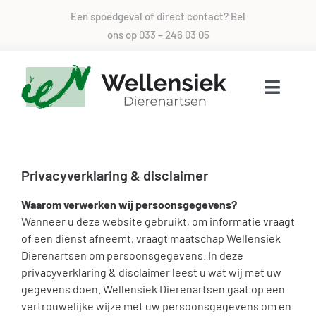
Skip
Een spoedgeval of direct contact? Bel
to
ons op
033 – 246 03 05
content
Toggle
Naviga
Voor alle dieren zorg
Privacyverklaring & disclaimer
Over ons
Waarom verwerken wij persoonsgegevens?
Wanneer u deze website gebruikt, om informatie vraagt
Direct contact
of een dienst afneemt, vraagt maatschap Wellensiek
Dierenartsen om persoonsgegevens. In deze
privacyverklaring & disclaimer leest u wat wij met uw
Spoed
gegevens doen. Wellensiek Dierenartsen gaat op een
vertrouwelijke wijze met uw persoonsgegevens om en