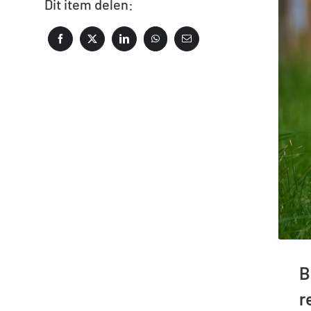
Dit item delen:
B
r