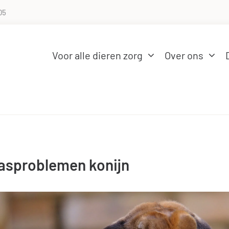
05
Voor alle dieren zorg
Over ons
asproblemen konijn