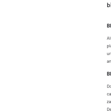
b
B
Al
pl
ur
an
B
Do
ca
za
De