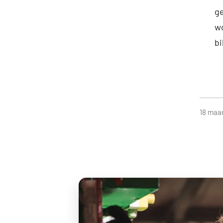
ge
wo
bi
18 maar