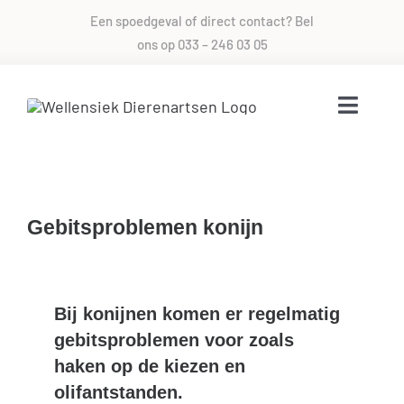
Skip
Een spoedgeval of direct contact? Bel
to
ons op
033 – 246 03 05
content
Toggle
Naviga
Voor alle dieren zorg
Gebitsproblemen konijn
Over ons
Direct contact
Bij konijnen komen er regelmatig
gebitsproblemen voor zoals
Spoed
haken op de kiezen en
olifantstanden.