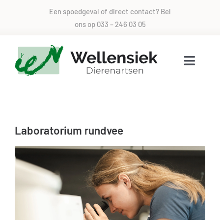
Skip
Een spoedgeval of direct contact? Bel
to
ons op
033 – 246 03 05
content
Toggle
Naviga
Voor alle dieren zorg
Laboratorium rundvee
Over ons
Direct contact
Spoed