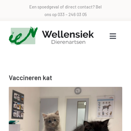
Skip
Een spoedgeval of direct contact? Bel
to
ons op
033 – 246 03 05
content
Toggle
Naviga
Voor alle dieren zorg
Vaccineren kat
Over ons
Direct contact
Spoed