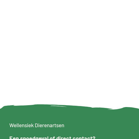
Wellensiek Dierenartsen
Een
spoedgeval
of direct contact?