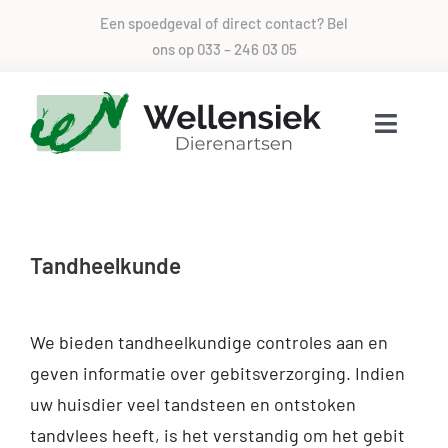
Skip
Een spoedgeval of direct contact? Bel
to
ons op
033 – 246 03 05
content
Toggle
Naviga
Voor alle dieren zorg
Tandheelkunde
Over ons
Direct contact
We bieden tandheelkundige controles aan en
geven informatie over gebitsverzorging. Indien
Spoed
uw huisdier veel tandsteen en ontstoken
tandvlees heeft, is het verstandig om het gebit